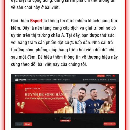
đặc biệt từ cộng đồng. Cùng khám phá chi tiết thông tin
về sân chơi này ở bài viết.
Giới thiệu
Bsport
là thông tin được nhiều khách hàng tìm
kiếm. Đây là nền tảng cung cấp dịch vụ giải trí online có
uy tín trên thị trường châu Á. Tại đây, bạn được thử sức
với hàng trăm sản phẩm đặt cược hấp dẫn. Nhà cái trả
thưởng sòng phẳng, giúp hàng triệu hội viên đổi đời chỉ
sau một đêm. Để hiểu thêm thông tin về thương hiệu này,
cùng theo dõi bài viết này của chúng tôi.