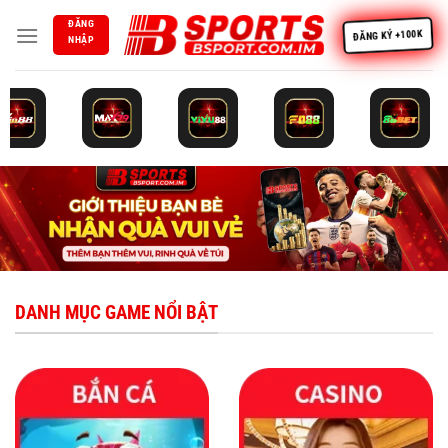
Chuyển
ĐĂNG
ĐĂNG KÝ +100K
đến
NHẬP
nội
dung
DANH MỤC GAME NỔI BẬT