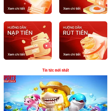
Giấy phép hoạt động hợp pháp của Bsport
Bsport hiện đang sở hữu giấy phép hoạt động được cấp
bởi nhiều tổ chức uy tín như:
Philippine Amusement and Gaming Corporation
(PAGCOR) là Uỷ ban quản lý cờ bạc do chính phủ
Philippin trực tiếp điều hành. Có được chứng nhận từ
cơ quan này đã chứng minh mọi hoạt động kinh doanh
của nhà cái đều đảm bảo an toàn, công bằng và minh
bạch.
Tin tức mới nhất
Chứng nhận của quần đảo Virgin: Đây là một giấy
phép hoạt động có giá trị trong lĩnh vực game online.
Virgin được xem là quần đảo sở hữu nhiều công ty cá
cược và casino hàng đầu. Nhờ có chứng nhận này,
Bsport đã tiếp cận tới lượng khách hàng lớn toàn thế
giới.