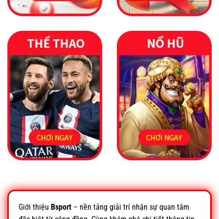
Giới thiệu
Bsport
– nền tảng giải trí nhận sự quan tâm