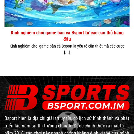
Chứng nhận Malta:
Giới thiệu
Bsport
sở hữu giấy phép
hoạt động Malta – một trung tâm cờ bạc online uy tín
tại châu Âu. Trải qua quá trình chứng minh năng lực
tài chính và kiểm tra gắt gao, nhà cái đã thành công
Những bộ môn cá cược thể thao Bsport hấp dẫn người chơi
có được sự công nhận từ tổ chức này.
Cá cược thể thao Bsport được biết đến là 1 trong những bộ môn thể
[...]
Đại sứ thương hiệu Bsport toàn cầu 2024
Trong năm 2024, Bsport đã giới thiệu 2 đại sứ thương
hiệu toàn cầu. Bao gồm:
Bsport hiện là địa chỉ giải trí uy tín, có lịch sử hình thành và phát
triển lâu năm tại thị trường châu Á. Được chính thức ra mắt từ
năm 2010, sân chơi này nhanh chóng khẳng định vị thế của mình